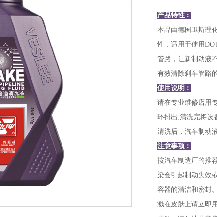
产品特性：
本品由德国卫斯理
性，适用于使用DOT
管路，让新制动液
有效清除刹车管路
使用说明：
请在专业维修店用
环排出;清洗完将
清洗后，汽车制动
注意事项：
按汽车制造厂的推
染会引起制动失效
容器的清洁和密封
溅在皮肤上请立即