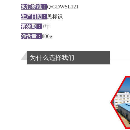
执行标准：
Q/GDWSL121
生产日期：
见标识
有效期：
3年
净含量：
800g
为什么选择我们