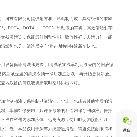
化工科技有限公司提供配方和工艺精制而成，具有极佳的兼容
3、DOT4、DOT4＋、DOT5.1制动液的车辆，高效清洁刹车
不受残液污染，保证最佳制动性能。吸湿性好，去污力佳，能
的污垢和水分。清洗后令车辆制动性能接近新车状态。
专用设备循环清洗和更换,用清洗液将汽车制动液壶内的旧液循
设备内新液壶里的清洗液抽干净后加注新液，再开始更换新液。
液壶内残留的清洗液换新液时循环排出即可。
荐加注制动液，保持制动液清洁。尘土、水或者其他物质的污
或增加车辆维修费用。只许在原来的容器内储存制动液。保持
。不准在容器内添加液体，远离火源，使用时切勿接触油漆，
用水冲洗。本品仅用于刹车系统管道清洗，请避免接触眼睛和
微信