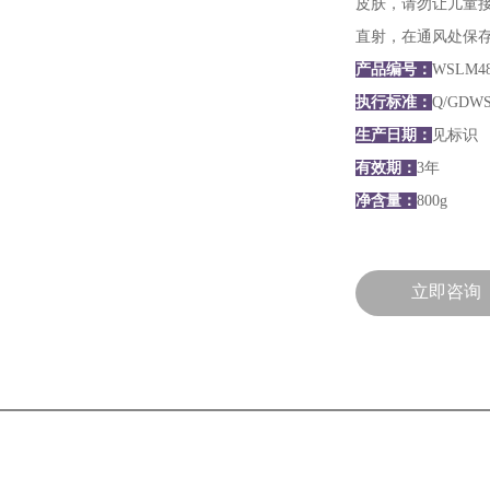
皮肤，请勿让儿童
直射，在通风处保
产品编号：
WSLM4
执行标准：
Q/GDWS
生产日期：
见标识
有效期：
3年
净含量：
800g
立即咨询