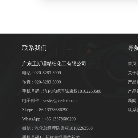
检测报告（二氯甲烷）
联系我们
导
广东卫斯理精细化工有限公司
首页
电话 : 020-8283 3999
关于
传真 : 020-8283 3999
产品
手机号码 : 汽化总经理陈康权18102263588
产品
电子邮件 :
veslee@veslee.com
新闻
Skype :
+86 13378686290
联系
WhatsApp :
+86 13378686290
微信 : 汽化总经理陈康权18102263588
手机号码1 : 新材总经理黄新才