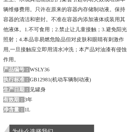
辆维修费用。只许在原来的容器内存储制动液。保持
容器的清洁和密封。不准在容器内添加液体或装用其
他液体。1.不可食用；2.禁止让儿童接触；3.避免阳光
照射；4.本品非易燃危险品但对皮肤和眼睛有刺激作
用,一旦接触应立即用清水冲洗；本产品对油漆有侵蚀
作用。
产品编号：
WSLY36
执行标准：
GB12981(机动车辆制动液)
生产日期：
见罐身
有效期：
3年
净含量：
1L
为什么选择我们