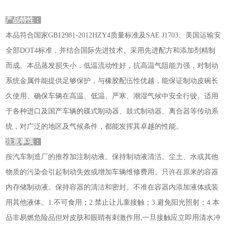
产品特性：
本品符合国家GB12981-2012HZY4质量标准及SAE J1703、美国运输安
全部DOT4标准，并结合国际先进技术、采用先进配方和添加剂精制
而成。本品蒸发损失小，低温流动性好，抗高温气阻能力强，对制动
系统金属件能提供足够保护，与橡胶配伍性优越，能保证制动皮碗长
久使用、确保车辆在高温、低温、严寒、潮湿气候中安全行驶。适用
于各种进口及国产车辆的碟式制动器、鼓式制动器、离合器等传动系
统，对广泛的地区及气候条件，都能发挥其卓越的性能。
注意事项：
按汽车制造厂的推荐加注制动液。保持制动液清洁。尘土、水或其他
物质的污染会引起制动失效或增加车辆维修费用。只许在原来的容器
内存储制动液。保持容器的清洁和密封。不准在容器内添加液体或装
用其他液体。1.不可食用；2.禁止让儿童接触；3.避免阳光照射；4.本
品非易燃危险品但对皮肤和眼睛有刺激作用,一旦接触应立即用清水冲