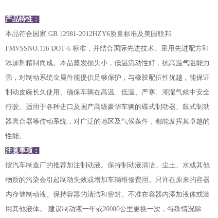
产品特性：
本品符合国家 GB 12981-2012HZY6质量标准及美国联邦
FMVSSNO.116 DOT-6 标准，并结合国际先进技术、采用先进配方和
添加剂精制而成。本品蒸发损失小，低温流动性好，抗高温气阻能力
强，对制动系统金属件能提供足够保护，与橡胶配伍性优越，能保证
制动皮碗长久使用、确保车辆在高温、低温、严寒、潮湿气候中安全
行驶。适用于各种进口及国产高级豪华车辆的碟式制动器、鼓式制动
器离合器等传动系统，对广泛的地区及气候条件，都能发挥其卓越的
性能。
注意事项：
按汽车制造厂的推荐加注制动液。保持制动液清洁。尘土、水或其他
物质的污染会引起制动失效或增加车辆维修费用。只许在原来的容器
内存储制动液。保持容器的清洁和密封。不准在容器内添加液体或装
用其他液体。 建议制动液一年或20000公里更换一次，特殊情况除