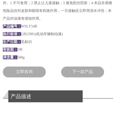
外。1.不可食用；2.禁止让儿童接触；3.避免阳光照射；4.本品非易燃
危险品但对皮肤和眼睛有刺激作用，一旦接触应立即用清水冲洗；本
产品对油漆有侵蚀作用。
产品编号：
WSLY54B
执行标准：
GB12981(机动车辆制动液)
生产日期：
见标识
有效期：
5年
净含量：
500g
立即咨询
下一款产品
产品描述