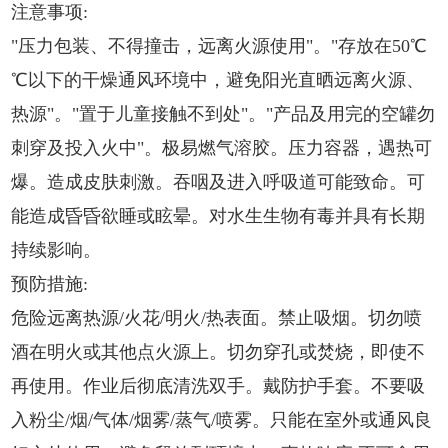
注意事项:
"压力包装、不得撞击，远离火源使用"。"存放在50℃
℃以下的干燥通风环境中，避免阳光直晒远离火源、
热源"。"置于儿童接触不到处"。"产品及用完的空罐勿
刺穿及投入火中"。极易燃气溶胶。压力容器，遇热可
爆。造成皮肤刺激。吞咽及进入呼吸道可能致命。可
能造成昏昏欲睡或眩晕。对水生生物有毒并具有长期
持续影响。
预防措施:
危险远离热源/火花/明火/热表面。禁止吸烟。切勿喷
酒在明火或其他点火源上。切勿穿孔或焚烧，即使不
再使用。作业后彻底清洗双手。戴防护手套。不要吸
入粉尘/烟/气体/烟雾/蒸气/喷雾。只能在室外或通风良