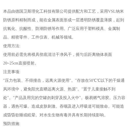
本品由德国卫斯理化工科技有限公司提供配方和工艺，采用VSL纳米
防锈原料精制而成，能在金属表面形成一层透明防锈覆盖薄膜，起到
抗氧化、抗酸性、防潮防锈等作用。广泛应用于塑料模具、金属制
品、精密零件、工件仪表、机械等领域。
使用方法:
使用前必需先将模具彻底清洁干净风干，摇匀后距离物体表面
20~25cm直接喷射。
注意事项:
"压力包装、不得撞击，远离火源使用"。"存放在50℃℃以下的干燥通
风环境中，避免阳光直晒远离火源、热源"。"置于儿童接触不到
处"。"产品及用完的空罐勿刺穿及投入火中"。极易燃气溶胶。压力容
器，遇热可爆。造成皮肤刺激。吞咽及进入呼吸道可能致命。可能造
成昏昏欲睡或眩晕。对水生生物有毒并具有长期持续影响。
预防措施: