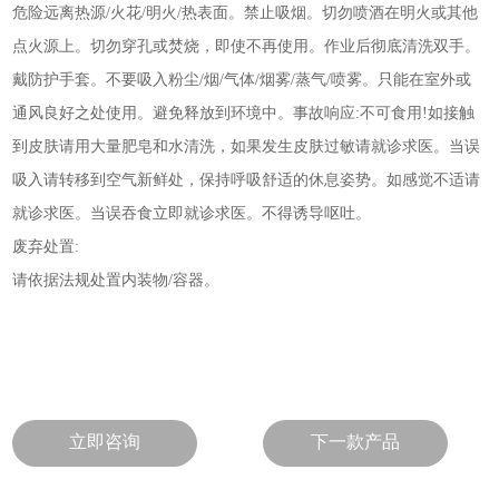
危险远离热源/火花/明火/热表面。禁止吸烟。切勿喷酒在明火或其他
点火源上。切勿穿孔或焚烧，即使不再使用。作业后彻底清洗双手。
戴防护手套。不要吸入粉尘/烟/气体/烟雾/蒸气/喷雾。只能在室外或
通风良好之处使用。避免释放到环境中。事故响应:不可食用!如接触
到皮肤请用大量肥皂和水清洗，如果发生皮肤过敏请就诊求医。当误
吸入请转移到空气新鲜处，保持呼吸舒适的休息姿势。如感觉不适请
就诊求医。当误吞食立即就诊求医。不得诱导呕吐。
废弃处置:
请依据法规处置内装物/容器。
立即咨询
下一款产品