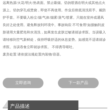
远离热源/火花/明火/热表面。禁止吸烟。切勿喷酒在明火或其他点火
源上。切勿穿孔或焚烧，即使不再使用。作业后彻底清洗双手。戴防
护手套。不要吸入粉尘/烟/气体/烟雾/蒸气/喷雾。只能在室外或通风
良好之处使用。避免释放到环境中。事故响应:不可食用!如接触到皮
肤请用大量肥皂和水清洗，如果发生皮肤过敏请就诊求医。当误吸入
请转移到空气新鲜处，保持呼吸舒适的休息姿势。如感觉不适请就诊
求医。当误吞食立即就诊求医。 不得诱导呕吐。
废弃处置:请依据法规处置内装物/容器。
立即咨询
下一款产品
产品描述