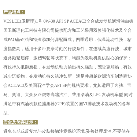
产品特点：
VESLEE(卫斯理)1号 0W-30 API SP ACEAC3全合成发动机润滑油由德
国卫斯理化工科技有限公司提供配方和工艺采用双膜强化技术及全合
成PAO基础油和特殊添加剂调配而成，四季通用，低温流动性强，粘
度指数高，适用于多种复杂苛刻的行驶条件，在连续高速行驶、城市
道路频繁启停、激烈驾驶等状态下，均能为发动机提供贴心的保护；
有效持久抵御磨损，令发动机动力输出持久强劲，驾驶更顺畅，有效
减少沉积物，令发动机持久洁净如新；满足并超越欧洲汽车制造商协
会ACEAC3及美国石油学会API SP的规格要求，尤其适用于奔驰、宝
马、奥迪、大众及路虎等高端汽油、乘用柴油及LPG发动机车型:同时
满足带有汽油机颗粒捕集器(GPF)装置的国VI排放技术发动机的各车
型。
安全及储存提示：
避免长期或反复地与皮肤接触注意保护环境,妥善处理废油,不要储存