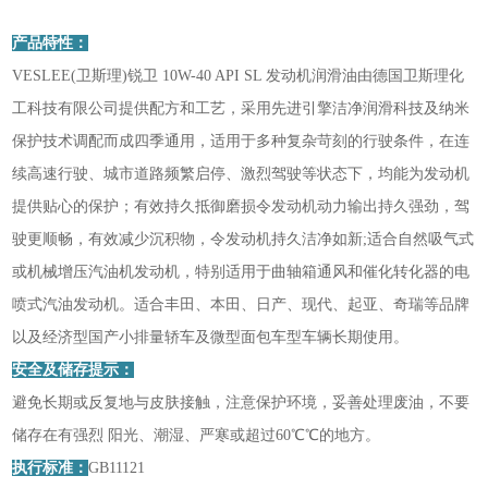
产品特性：
VESLEE(卫斯理)锐卫 10W-40 API SL 发动机润滑油由德国卫斯理化
工科技有限公司提供配方和工艺，采用先进引擎洁净润滑科技及纳米
保护技术调配而成四季通用，适用于多种复杂苛刻的行驶条件，在连
续高速行驶、城市道路频繁启停、激烈驾驶等状态下，均能为发动机
提供贴心的保护；有效持久抵御磨损令发动机动力输出持久强劲，驾
驶更顺畅，有效减少沉积物，令发动机持久洁净如新;适合自然吸气式
或机械增压汽油机发动机，特别适用于曲轴箱通风和催化转化器的电
喷式汽油发动机。适合丰田、本田、日产、现代、起亚、奇瑞等品牌
以及经济型国产小排量轿车及微型面包车型车辆长期使用。
安全及储存提示：
避免长期或反复地与皮肤接触，注意保护环境，妥善处理废油，不要
储存在有强烈 阳光、潮湿、严寒或超过60℃℃的地方。
执行标准：
GB11121