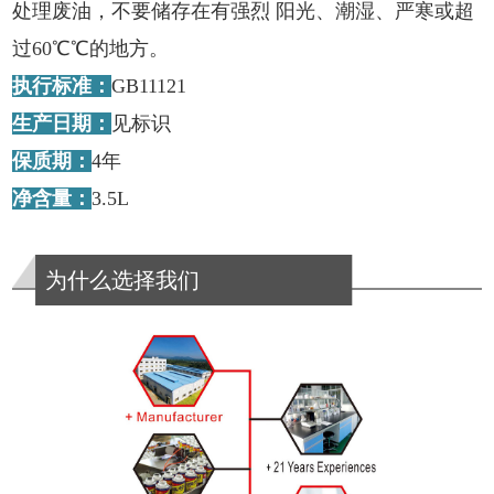
处理废油，不要储存在有强烈 阳光、潮湿、严寒或超
过60℃℃的地方。
执行标准：
GB11121
生产日期：
见标识
保质期：
4年
净含量：
3.5L
为什么选择我们